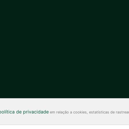
Sobre
política de privacidade
em relação a cookies, estatísticas de rastrea
Início
Conheça o Sinam