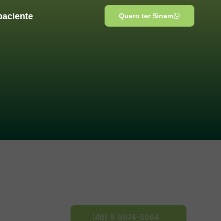
paciente
Quero ter Sinam
(46) 9 9974-5064