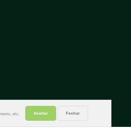
Fale conosco
Aceitar
Fechar
mento, etc.
+55 (46) 3181-0042