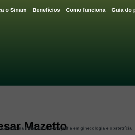
a o Sinam
Benefícios
Como funciona
Guia do 
esar Mazetto
ia
,
Medicina Fetal
,
Ultrassonografia em ginecologia e obstetrícia