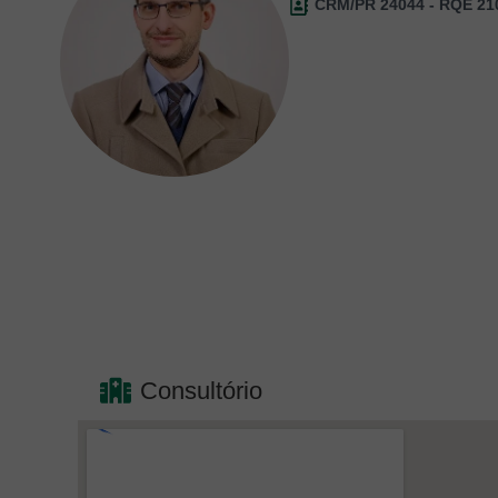
CRM/PR 24044 - RQE 21
Consultório