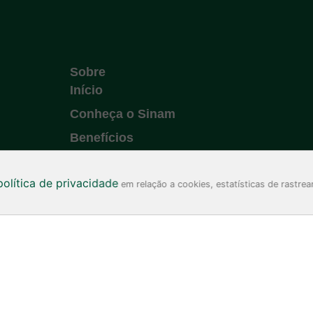
Sobre
Início
Conheça o Sinam
Benefícios
Como funciona
política de privacidade
Guia do paciente
em relação a cookies, estatísticas de rastrea
a do Paraná – Regional Francisco Beltrão. Todos os direitos reservados. Desenv