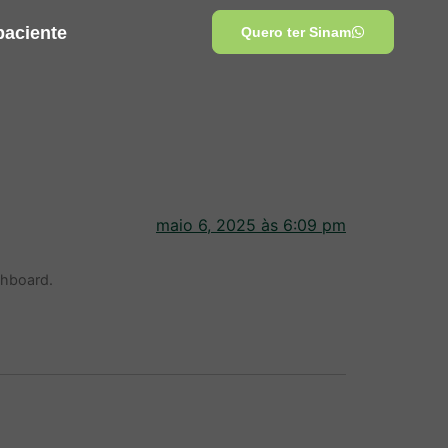
paciente
Quero ter Sinam
maio 6, 2025 às 6:09 pm
shboard.