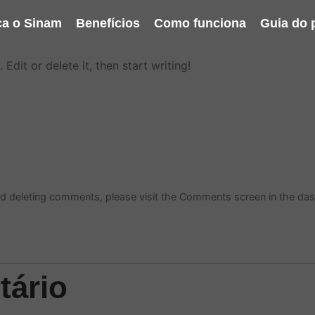
a o Sinam
Benefícios
Como funciona
Guia do 
Edit or delete it, then start writing!
and deleting comments, please visit the Comments screen in the da
tário