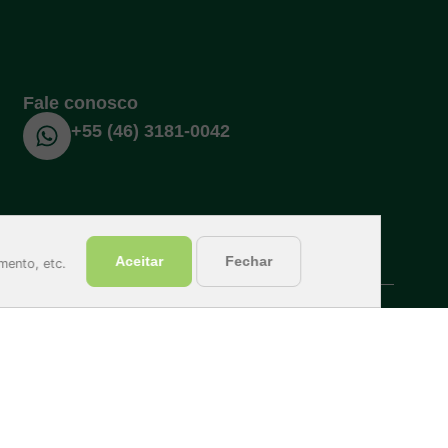
Fale conosco
+55 (46) 3181-0042
Aceitar
Fechar
mento, etc.
olvido por O Site Médico.